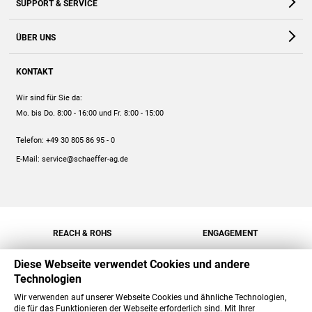
SUPPORT & SERVICE
Webshop
Kontakt
ÜBER UNS
FAQ
Unternehmen
Online-Hilfe
KONTAKT
Historie
Anleitungen
Wir sind für Sie da:
Engagement
Preise
Mo. bis Do. 8:00 - 16:00
und Fr. 8:00 - 15:00
Jobs
Mengenrabatt
Telefon:
+49 30 805 86 95 - 0
Versand
E-Mail:
service@schaeffer-ag.de
REACH & ROHS
ENGAGEMENT
Diese Webseite verwendet Cookies und andere
Technologien
Wir verwenden auf unserer Webseite Cookies und ähnliche Technologien,
die für das Funktionieren der Webseite erforderlich sind. Mit Ihrer