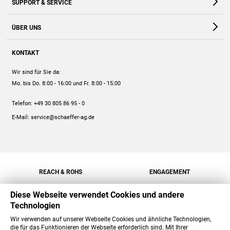
SUPPORT & SERVICE
Webshop
Kontakt
ÜBER UNS
FAQ
Unternehmen
Online-Hilfe
KONTAKT
Historie
Anleitungen
Wir sind für Sie da:
Engagement
Preise
Mo. bis Do. 8:00 - 16:00
und Fr. 8:00 - 15:00
Jobs
Mengenrabatt
Telefon:
+49 30 805 86 95 - 0
Versand
E-Mail:
service@schaeffer-ag.de
REACH & ROHS
ENGAGEMENT
Diese Webseite verwendet Cookies und andere
Technologien
Wir verwenden auf unserer Webseite Cookies und ähnliche Technologien,
die für das Funktionieren der Webseite erforderlich sind. Mit Ihrer