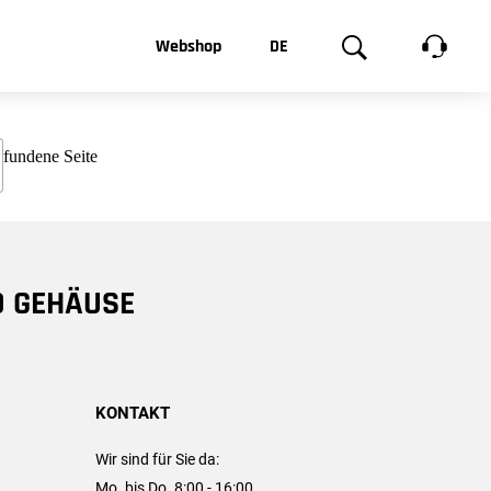
t, was Sie
Webshop
DE
te
Produktgalerie
EN
e
FR
chsen
D GEHÄUSE
KONTAKT
Wir sind für Sie da:
Mo. bis Do. 8:00 - 16:00