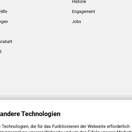
Historie
Gewindebolzen & -hülsen
Hilfe
Engagement
ungen
Jobs
rabatt
d
ENGAGEMENT
UNSERE NIEDE
 andere Technologien
Technologien, die für das Funktionieren der Webseite erforderlich