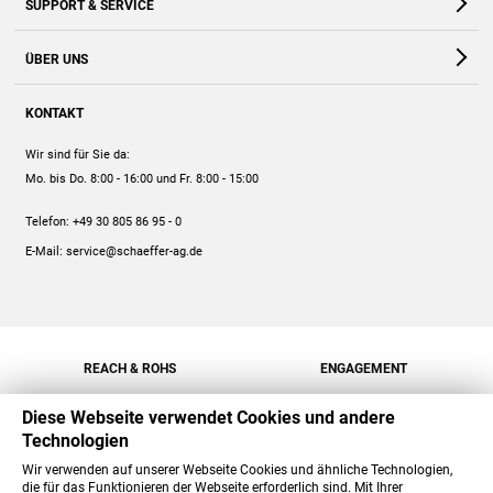
SUPPORT & SERVICE
Webshop
Kontakt
ÜBER UNS
FAQ
Unternehmen
Online-Hilfe
KONTAKT
Historie
Anleitungen
Wir sind für Sie da:
Engagement
Preise
Mo. bis Do. 8:00 - 16:00
und Fr. 8:00 - 15:00
Jobs
Mengenrabatt
Telefon:
+49 30 805 86 95 - 0
Versand
E-Mail:
service@schaeffer-ag.de
REACH & ROHS
ENGAGEMENT
Diese Webseite verwendet Cookies und andere
Technologien
Wir verwenden auf unserer Webseite Cookies und ähnliche Technologien,
die für das Funktionieren der Webseite erforderlich sind. Mit Ihrer