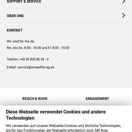
SUPPORT & SERVICE
Webshop
Kontakt
ÜBER UNS
FAQ
Unternehmen
Online-Hilfe
KONTAKT
Historie
Anleitungen
Wir sind für Sie da:
Engagement
Preise
Mo. bis Do. 8:00 - 16:00
und Fr. 8:00 - 15:00
Jobs
Mengenrabatt
Telefon:
+49 30 805 86 95 - 0
Versand
E-Mail:
service@schaeffer-ag.de
REACH & ROHS
ENGAGEMENT
Diese Webseite verwendet Cookies und andere
Technologien
Wir verwenden auf unserer Webseite Cookies und ähnliche Technologien,
die für das Funktionieren der Webseite erforderlich sind. Mit Ihrer