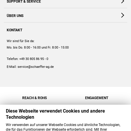
SUPPORT & SERVICE
Webshop
Kontakt
ÜBER UNS
FAQ
Unternehmen
Online-Hilfe
KONTAKT
Historie
Anleitungen
Wir sind für Sie da:
Engagement
Preise
Mo. bis Do. 8:00 - 16:00
und Fr. 8:00 - 15:00
Jobs
Mengenrabatt
Telefon:
+49 30 805 86 95 - 0
Versand
E-Mail:
service@schaeffer-ag.de
REACH & ROHS
ENGAGEMENT
Diese Webseite verwendet Cookies und andere
Technologien
Wir verwenden auf unserer Webseite Cookies und ähnliche Technologien,
die für das Funktionieren der Webseite erforderlich sind. Mit Ihrer