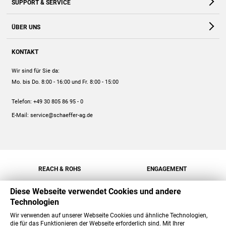
SUPPORT & SERVICE
Webshop
Kontakt
ÜBER UNS
FAQ
Unternehmen
Online-Hilfe
KONTAKT
Historie
Anleitungen
Wir sind für Sie da:
Engagement
Preise
Mo. bis Do. 8:00 - 16:00
und Fr. 8:00 - 15:00
Jobs
Mengenrabatt
Telefon:
+49 30 805 86 95 - 0
Versand
E-Mail:
service@schaeffer-ag.de
REACH & ROHS
ENGAGEMENT
Diese Webseite verwendet Cookies und andere
Technologien
Wir verwenden auf unserer Webseite Cookies und ähnliche Technologien,
die für das Funktionieren der Webseite erforderlich sind. Mit Ihrer