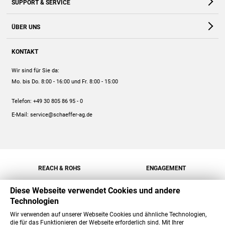
SUPPORT & SERVICE
Webshop
Kontakt
ÜBER UNS
FAQ
Unternehmen
Online-Hilfe
KONTAKT
Historie
Anleitungen
Wir sind für Sie da:
Engagement
Preise
Mo. bis Do. 8:00 - 16:00
und Fr. 8:00 - 15:00
Jobs
Mengenrabatt
Telefon:
+49 30 805 86 95 - 0
Versand
E-Mail:
service@schaeffer-ag.de
REACH & ROHS
ENGAGEMENT
Diese Webseite verwendet Cookies und andere
Technologien
Wir verwenden auf unserer Webseite Cookies und ähnliche Technologien,
die für das Funktionieren der Webseite erforderlich sind. Mit Ihrer