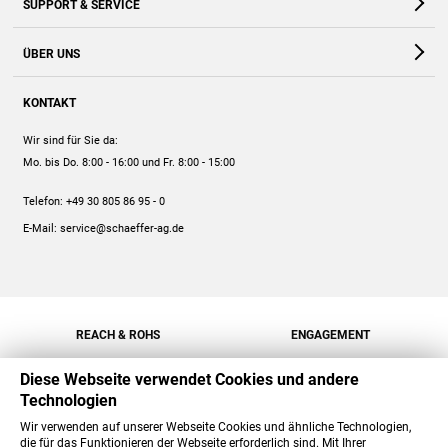
SUPPORT & SERVICE
Webshop
Kontakt
ÜBER UNS
FAQ
Unternehmen
Online-Hilfe
KONTAKT
Historie
Anleitungen
Wir sind für Sie da:
Engagement
Preise
Mo. bis Do. 8:00 - 16:00
und Fr. 8:00 - 15:00
Jobs
Mengenrabatt
Telefon:
+49 30 805 86 95 - 0
Versand
E-Mail:
service@schaeffer-ag.de
REACH & ROHS
ENGAGEMENT
Diese Webseite verwendet Cookies und andere
Technologien
Wir verwenden auf unserer Webseite Cookies und ähnliche Technologien,
die für das Funktionieren der Webseite erforderlich sind. Mit Ihrer