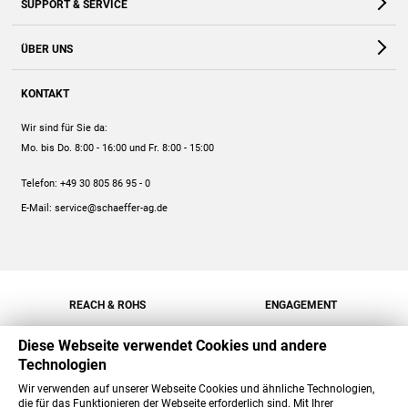
SUPPORT & SERVICE
Webshop
Kontakt
ÜBER UNS
FAQ
Unternehmen
Online-Hilfe
KONTAKT
Historie
Anleitungen
Wir sind für Sie da:
Engagement
Preise
Mo. bis Do. 8:00 - 16:00
und Fr. 8:00 - 15:00
Jobs
Mengenrabatt
Telefon:
+49 30 805 86 95 - 0
Versand
E-Mail:
service@schaeffer-ag.de
REACH & ROHS
ENGAGEMENT
Diese Webseite verwendet Cookies und andere
Technologien
Wir verwenden auf unserer Webseite Cookies und ähnliche Technologien,
die für das Funktionieren der Webseite erforderlich sind. Mit Ihrer