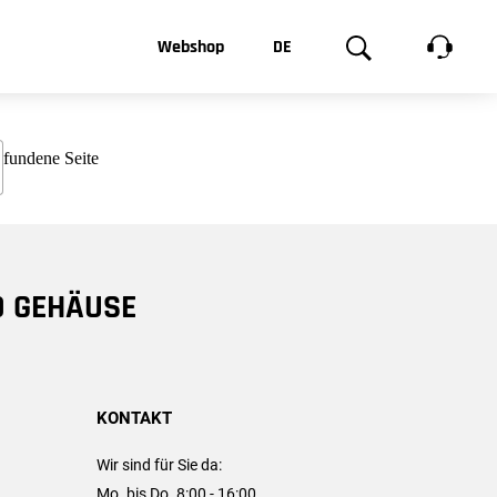
t, was Sie
Webshop
DE
te
Produktgalerie
EN
e
FR
chsen
D GEHÄUSE
KONTAKT
Wir sind für Sie da:
Mo. bis Do. 8:00 - 16:00