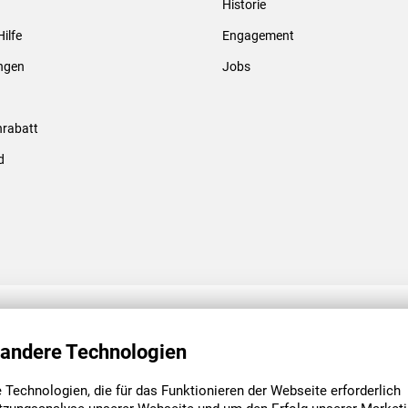
Historie
Gewindebolzen & -hülsen
Hilfe
Engagement
ungen
Jobs
rabatt
d
ENGAGEMENT
UNSERE NIEDE
 andere Technologien
Technologien, die für das Funktionieren der Webseite erforderlich