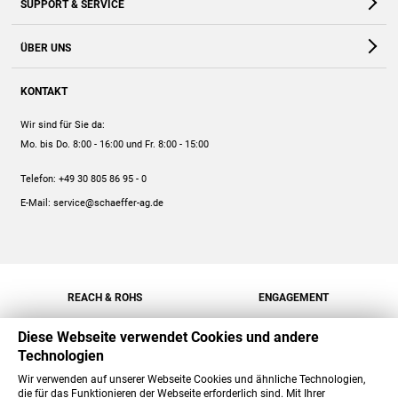
SUPPORT & SERVICE
Webshop
Kontakt
ÜBER UNS
FAQ
Unternehmen
Online-Hilfe
KONTAKT
Historie
Anleitungen
Wir sind für Sie da:
Engagement
Preise
Mo. bis Do. 8:00 - 16:00
und Fr. 8:00 - 15:00
Jobs
Mengenrabatt
Telefon:
+49 30 805 86 95 - 0
Versand
E-Mail:
service@schaeffer-ag.de
REACH & ROHS
ENGAGEMENT
Diese Webseite verwendet Cookies und andere
Technologien
Wir verwenden auf unserer Webseite Cookies und ähnliche Technologien,
die für das Funktionieren der Webseite erforderlich sind. Mit Ihrer