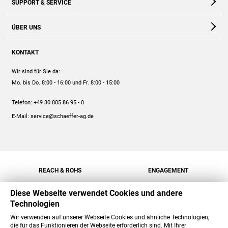
SUPPORT & SERVICE
Webshop
Kontakt
ÜBER UNS
FAQ
Unternehmen
Online-Hilfe
KONTAKT
Historie
Anleitungen
Wir sind für Sie da:
Engagement
Preise
Mo. bis Do. 8:00 - 16:00
und Fr. 8:00 - 15:00
Jobs
Mengenrabatt
Telefon:
+49 30 805 86 95 - 0
Versand
E-Mail:
service@schaeffer-ag.de
REACH & ROHS
ENGAGEMENT
Diese Webseite verwendet Cookies und andere
Technologien
Wir verwenden auf unserer Webseite Cookies und ähnliche Technologien,
die für das Funktionieren der Webseite erforderlich sind. Mit Ihrer