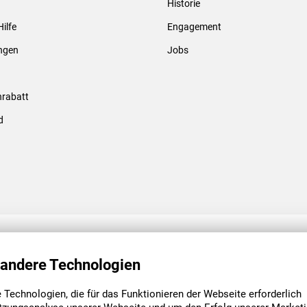
Historie
Gewindebolzen & -hülsen
Hilfe
Engagement
ungen
Jobs
rabatt
d
ENGAGEMENT
UNSERE NIEDE
 andere Technologien
Technologien, die für das Funktionieren der Webseite erforderlich