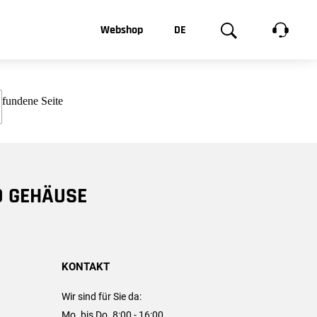
t, was Sie
Webshop
DE
te
Produktgalerie
EN
e
FR
chsen
D GEHÄUSE
KONTAKT
Wir sind für Sie da:
Mo. bis Do. 8:00 - 16:00