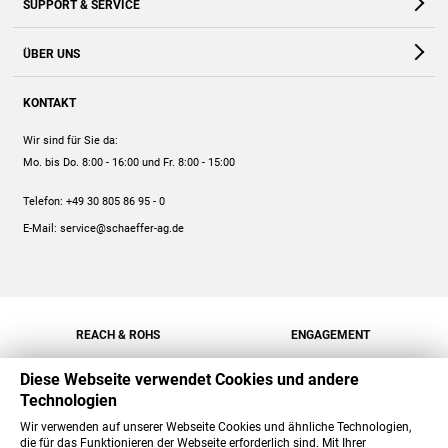
SUPPORT & SERVICE
Webshop
Kontakt
ÜBER UNS
FAQ
Unternehmen
Online-Hilfe
KONTAKT
Historie
Anleitungen
Wir sind für Sie da:
Engagement
Preise
Mo. bis Do. 8:00 - 16:00
und Fr. 8:00 - 15:00
Jobs
Mengenrabatt
Telefon:
+49 30 805 86 95 - 0
Versand
E-Mail:
service@schaeffer-ag.de
REACH & ROHS
ENGAGEMENT
Diese Webseite verwendet Cookies und andere
Technologien
Wir verwenden auf unserer Webseite Cookies und ähnliche Technologien,
die für das Funktionieren der Webseite erforderlich sind. Mit Ihrer