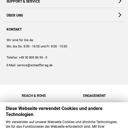
SUPPORT & SERVICE
Webshop
Kontakt
ÜBER UNS
FAQ
Unternehmen
Online-Hilfe
KONTAKT
Historie
Anleitungen
Wir sind für Sie da:
Engagement
Preise
Mo. bis Do. 8:00 - 16:00
und Fr. 8:00 - 15:00
Jobs
Mengenrabatt
Telefon:
+49 30 805 86 95 - 0
Versand
E-Mail:
service@schaeffer-ag.de
REACH & ROHS
ENGAGEMENT
Diese Webseite verwendet Cookies und andere
Technologien
Wir verwenden auf unserer Webseite Cookies und ähnliche Technologien,
die für das Funktionieren der Webseite erforderlich sind. Mit Ihrer