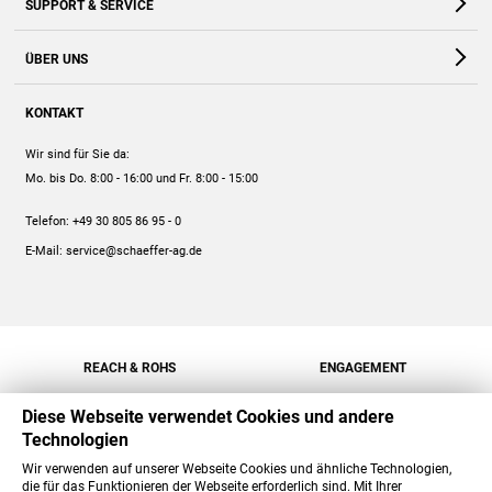
SUPPORT & SERVICE
Webshop
Kontakt
ÜBER UNS
FAQ
Unternehmen
Online-Hilfe
KONTAKT
Historie
Anleitungen
Wir sind für Sie da:
Engagement
Preise
Mo. bis Do. 8:00 - 16:00
und Fr. 8:00 - 15:00
Jobs
Mengenrabatt
Telefon:
+49 30 805 86 95 - 0
Versand
E-Mail:
service@schaeffer-ag.de
REACH & ROHS
ENGAGEMENT
Diese Webseite verwendet Cookies und andere
Technologien
Wir verwenden auf unserer Webseite Cookies und ähnliche Technologien,
die für das Funktionieren der Webseite erforderlich sind. Mit Ihrer