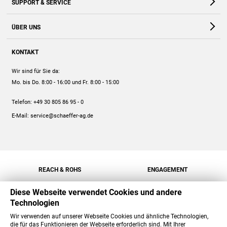
SUPPORT & SERVICE
Webshop
Kontakt
ÜBER UNS
FAQ
Unternehmen
Online-Hilfe
KONTAKT
Historie
Anleitungen
Wir sind für Sie da:
Engagement
Preise
Mo. bis Do. 8:00 - 16:00
und Fr. 8:00 - 15:00
Jobs
Mengenrabatt
Telefon:
+49 30 805 86 95 - 0
Versand
E-Mail:
service@schaeffer-ag.de
REACH & ROHS
ENGAGEMENT
Diese Webseite verwendet Cookies und andere
Technologien
Wir verwenden auf unserer Webseite Cookies und ähnliche Technologien,
die für das Funktionieren der Webseite erforderlich sind. Mit Ihrer