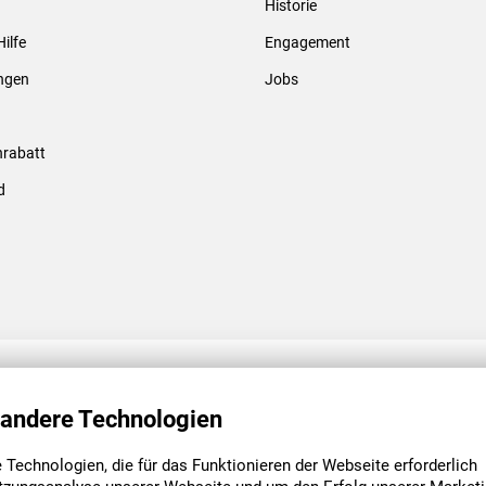
Historie
Gewindebolzen & -hülsen
Hilfe
Engagement
ungen
Jobs
rabatt
d
ENGAGEMENT
UNSERE NIEDE
 andere Technologien
Technologien, die für das Funktionieren der Webseite erforderlich