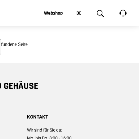
t, was Sie
Webshop
DE
te
Produktgalerie
EN
e
FR
chsen
D GEHÄUSE
KONTAKT
Wir sind für Sie da:
Mo. bis Do. 8:00 - 16:00