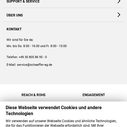
SUPPORT & SERVICE
Webshop
Kontakt
ÜBER UNS
FAQ
Unternehmen
Online-Hilfe
KONTAKT
Historie
Anleitungen
Wir sind für Sie da:
Engagement
Preise
Mo. bis Do. 8:00 - 16:00
und Fr. 8:00 - 15:00
Jobs
Mengenrabatt
Telefon:
+49 30 805 86 95 - 0
Versand
E-Mail:
service@schaeffer-ag.de
REACH & ROHS
ENGAGEMENT
Diese Webseite verwendet Cookies und andere
Technologien
Wir verwenden auf unserer Webseite Cookies und ähnliche Technologien,
die für das Funktionieren der Webseite erforderlich sind. Mit Ihrer