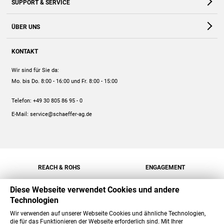
SUPPORT & SERVICE
Webshop
Kontakt
ÜBER UNS
FAQ
Unternehmen
Online-Hilfe
KONTAKT
Historie
Anleitungen
Wir sind für Sie da:
Engagement
Preise
Mo. bis Do. 8:00 - 16:00
und Fr. 8:00 - 15:00
Jobs
Mengenrabatt
Telefon:
+49 30 805 86 95 - 0
Versand
E-Mail:
service@schaeffer-ag.de
REACH & ROHS
ENGAGEMENT
Diese Webseite verwendet Cookies und andere
Technologien
Wir verwenden auf unserer Webseite Cookies und ähnliche Technologien,
die für das Funktionieren der Webseite erforderlich sind. Mit Ihrer