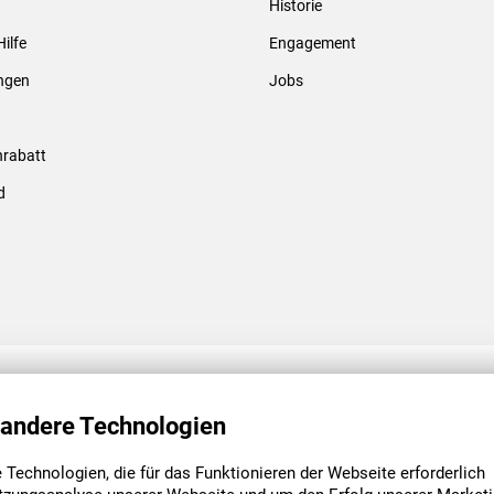
Historie
Gewindebolzen & -hülsen
Hilfe
Engagement
ungen
Jobs
rabatt
d
ENGAGEMENT
UNSERE NIEDE
 andere Technologien
Technologien, die für das Funktionieren der Webseite erforderlich