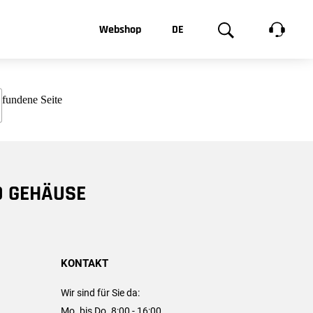
t, was Sie
Webshop
DE
te
Produktgalerie
EN
e
FR
chsen
D GEHÄUSE
KONTAKT
Wir sind für Sie da:
Mo. bis Do. 8:00 - 16:00