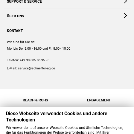
SUPPORT & SERVICE
Webshop
Kontakt
ÜBER UNS
FAQ
Unternehmen
Online-Hilfe
KONTAKT
Historie
Anleitungen
Wir sind für Sie da:
Engagement
Preise
Mo. bis Do. 8:00 - 16:00
und Fr. 8:00 - 15:00
Jobs
Mengenrabatt
Telefon:
+49 30 805 86 95 - 0
Versand
E-Mail:
service@schaeffer-ag.de
REACH & ROHS
ENGAGEMENT
Diese Webseite verwendet Cookies und andere
Technologien
Wir verwenden auf unserer Webseite Cookies und ähnliche Technologien,
die für das Funktionieren der Webseite erforderlich sind. Mit Ihrer