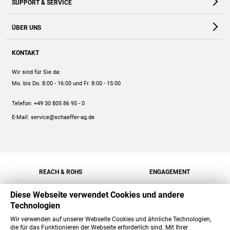
SUPPORT & SERVICE
Webshop
Kontakt
ÜBER UNS
FAQ
Unternehmen
Online-Hilfe
KONTAKT
Historie
Anleitungen
Wir sind für Sie da:
Engagement
Preise
Mo. bis Do. 8:00 - 16:00
und Fr. 8:00 - 15:00
Jobs
Mengenrabatt
Telefon:
+49 30 805 86 95 - 0
Versand
E-Mail:
service@schaeffer-ag.de
REACH & ROHS
ENGAGEMENT
Diese Webseite verwendet Cookies und andere
Technologien
Wir verwenden auf unserer Webseite Cookies und ähnliche Technologien,
die für das Funktionieren der Webseite erforderlich sind. Mit Ihrer