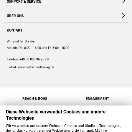
SUPPORT & SERVICE
Webshop
Kontakt
ÜBER UNS
FAQ
Unternehmen
Online-Hilfe
KONTAKT
Historie
Anleitungen
Wir sind für Sie da:
Engagement
Preise
Mo. bis Do. 8:00 - 16:00
und Fr. 8:00 - 15:00
Jobs
Mengenrabatt
Telefon:
+49 30 805 86 95 - 0
Versand
E-Mail:
service@schaeffer-ag.de
REACH & ROHS
ENGAGEMENT
Diese Webseite verwendet Cookies und andere
Technologien
Wir verwenden auf unserer Webseite Cookies und ähnliche Technologien,
die für das Funktionieren der Webseite erforderlich sind. Mit Ihrer