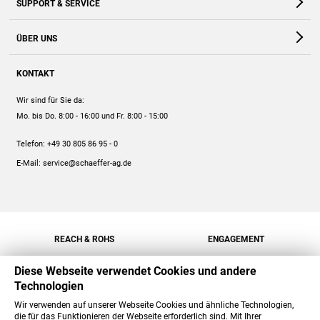
SUPPORT & SERVICE
Webshop
Kontakt
ÜBER UNS
FAQ
Unternehmen
Online-Hilfe
KONTAKT
Historie
Anleitungen
Wir sind für Sie da:
Engagement
Preise
Mo. bis Do. 8:00 - 16:00
und Fr. 8:00 - 15:00
Jobs
Mengenrabatt
Telefon:
+49 30 805 86 95 - 0
Versand
E-Mail:
service@schaeffer-ag.de
REACH & ROHS
ENGAGEMENT
Diese Webseite verwendet Cookies und andere
Technologien
Wir verwenden auf unserer Webseite Cookies und ähnliche Technologien,
die für das Funktionieren der Webseite erforderlich sind. Mit Ihrer