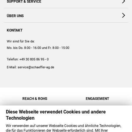
SUPPORT & SERVICE
Webshop
Kontakt
ÜBER UNS
FAQ
Unternehmen
Online-Hilfe
KONTAKT
Historie
Anleitungen
Wir sind für Sie da:
Engagement
Preise
Mo. bis Do. 8:00 - 16:00
und Fr. 8:00 - 15:00
Jobs
Mengenrabatt
Telefon:
+49 30 805 86 95 - 0
Versand
E-Mail:
service@schaeffer-ag.de
REACH & ROHS
ENGAGEMENT
Diese Webseite verwendet Cookies und andere
Technologien
Wir verwenden auf unserer Webseite Cookies und ähnliche Technologien,
die für das Funktionieren der Webseite erforderlich sind. Mit Ihrer