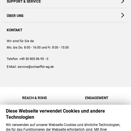
SUPPORT & SERVICE
Webshop
Kontakt
ÜBER UNS
FAQ
Unternehmen
Online-Hilfe
KONTAKT
Historie
Anleitungen
Wir sind für Sie da:
Engagement
Preise
Mo. bis Do. 8:00 - 16:00
und Fr. 8:00 - 15:00
Jobs
Mengenrabatt
Telefon:
+49 30 805 86 95 - 0
Versand
E-Mail:
service@schaeffer-ag.de
REACH & ROHS
ENGAGEMENT
Diese Webseite verwendet Cookies und andere
Technologien
Wir verwenden auf unserer Webseite Cookies und ähnliche Technologien,
die für das Funktionieren der Webseite erforderlich sind. Mit Ihrer