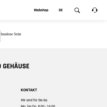
t, was Sie
Webshop
DE
te
Produktgalerie
EN
e
FR
chsen
D GEHÄUSE
KONTAKT
Wir sind für Sie da:
Mo. bis Do. 8:00 - 16:00