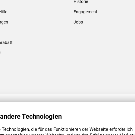
Historie
Gewindebolzen & -hülsen
Hilfe
Engagement
ungen
Jobs
rabatt
d
ENGAGEMENT
UNSERE NIEDE
 andere Technologien
Technologien, die für das Funktionieren der Webseite erforderlich