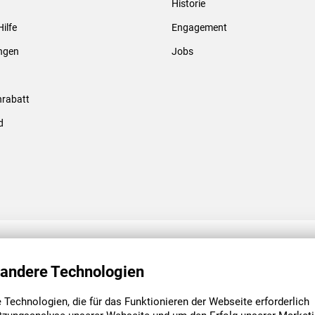
Historie
Gewindebolzen & -hülsen
Hilfe
Engagement
ungen
Jobs
rabatt
d
ENGAGEMENT
UNSERE NIEDE
 andere Technologien
Technologien, die für das Funktionieren der Webseite erforderlich