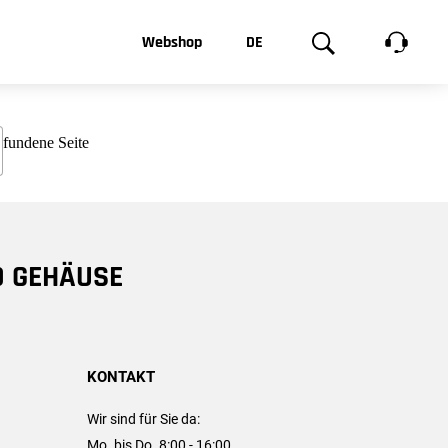
t, was Sie
Webshop
DE
te
Produktgalerie
EN
e
FR
chsen
D GEHÄUSE
KONTAKT
Wir sind für Sie da:
Mo. bis Do. 8:00 - 16:00