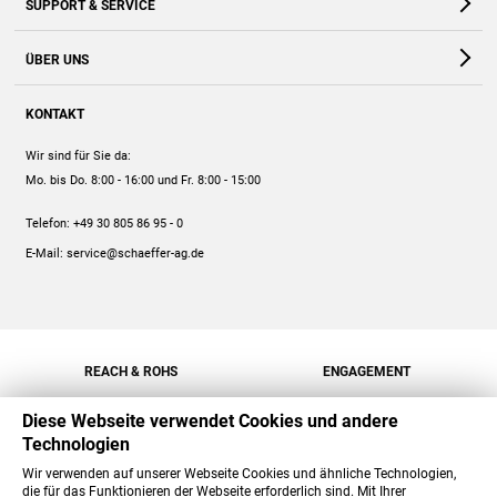
SUPPORT & SERVICE
Webshop
Kontakt
ÜBER UNS
FAQ
Unternehmen
Online-Hilfe
KONTAKT
Historie
Anleitungen
Wir sind für Sie da:
Engagement
Preise
Mo. bis Do. 8:00 - 16:00
und Fr. 8:00 - 15:00
Jobs
Mengenrabatt
Telefon:
+49 30 805 86 95 - 0
Versand
E-Mail:
service@schaeffer-ag.de
REACH & ROHS
ENGAGEMENT
Diese Webseite verwendet Cookies und andere
Technologien
Wir verwenden auf unserer Webseite Cookies und ähnliche Technologien,
die für das Funktionieren der Webseite erforderlich sind. Mit Ihrer