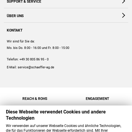
SUPPORT & SERVICE
Webshop
Kontakt
ÜBER UNS
FAQ
Unternehmen
Online-Hilfe
KONTAKT
Historie
Anleitungen
Wir sind für Sie da:
Engagement
Preise
Mo. bis Do. 8:00 - 16:00
und Fr. 8:00 - 15:00
Jobs
Mengenrabatt
Telefon:
+49 30 805 86 95 - 0
Versand
E-Mail:
service@schaeffer-ag.de
REACH & ROHS
ENGAGEMENT
Diese Webseite verwendet Cookies und andere
Technologien
Wir verwenden auf unserer Webseite Cookies und ähnliche Technologien,
die für das Funktionieren der Webseite erforderlich sind. Mit Ihrer