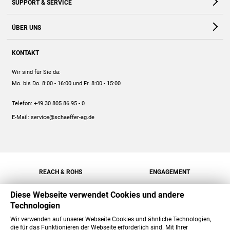
SUPPORT & SERVICE
Webshop
Kontakt
ÜBER UNS
FAQ
Unternehmen
Online-Hilfe
KONTAKT
Historie
Anleitungen
Wir sind für Sie da:
Engagement
Preise
Mo. bis Do. 8:00 - 16:00
und Fr. 8:00 - 15:00
Jobs
Mengenrabatt
Telefon:
+49 30 805 86 95 - 0
Versand
E-Mail:
service@schaeffer-ag.de
REACH & ROHS
ENGAGEMENT
Diese Webseite verwendet Cookies und andere
Technologien
Wir verwenden auf unserer Webseite Cookies und ähnliche Technologien,
die für das Funktionieren der Webseite erforderlich sind. Mit Ihrer