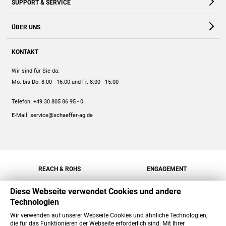
SUPPORT & SERVICE
Webshop
Kontakt
ÜBER UNS
FAQ
Unternehmen
Online-Hilfe
KONTAKT
Historie
Anleitungen
Wir sind für Sie da:
Engagement
Preise
Mo. bis Do. 8:00 - 16:00
und Fr. 8:00 - 15:00
Jobs
Mengenrabatt
Telefon:
+49 30 805 86 95 - 0
Versand
E-Mail:
service@schaeffer-ag.de
REACH & ROHS
ENGAGEMENT
Diese Webseite verwendet Cookies und andere
Technologien
Wir verwenden auf unserer Webseite Cookies und ähnliche Technologien,
die für das Funktionieren der Webseite erforderlich sind. Mit Ihrer