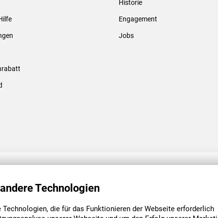
Historie
Gewindebolzen & -hülsen
Hilfe
Engagement
ungen
Jobs
rabatt
d
ENGAGEMENT
UNSERE NIEDE
 andere Technologien
Technologien, die für das Funktionieren der Webseite erforderlich