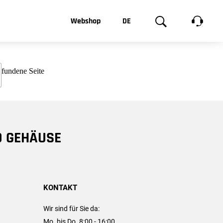
t, was Sie
Webshop
DE
te
Produktgalerie
EN
e
FR
chsen
D GEHÄUSE
KONTAKT
Wir sind für Sie da:
Mo. bis Do. 8:00 - 16:00