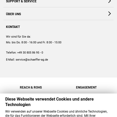
SUPPORT & SERVICE
Webshop
Kontakt
ÜBER UNS
FAQ
Unternehmen
Online-Hilfe
KONTAKT
Historie
Anleitungen
Wir sind für Sie da:
Engagement
Preise
Mo. bis Do. 8:00 - 16:00
und Fr. 8:00 - 15:00
Jobs
Mengenrabatt
Telefon:
+49 30 805 86 95 - 0
Versand
E-Mail:
service@schaeffer-ag.de
REACH & ROHS
ENGAGEMENT
Diese Webseite verwendet Cookies und andere
Technologien
Wir verwenden auf unserer Webseite Cookies und ähnliche Technologien,
die für das Funktionieren der Webseite erforderlich sind. Mit Ihrer