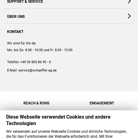
SUPPORT & SERVICE
Webshop
Kontakt
ÜBER UNS
FAQ
Unternehmen
Online-Hilfe
KONTAKT
Historie
Anleitungen
Wir sind für Sie da:
Engagement
Preise
Mo. bis Do. 8:00 - 16:00
und Fr. 8:00 - 15:00
Jobs
Mengenrabatt
Telefon:
+49 30 805 86 95 - 0
Versand
E-Mail:
service@schaeffer-ag.de
REACH & ROHS
ENGAGEMENT
Diese Webseite verwendet Cookies und andere
Technologien
Wir verwenden auf unserer Webseite Cookies und ähnliche Technologien,
die für das Funktionieren der Webseite erforderlich sind. Mit Ihrer