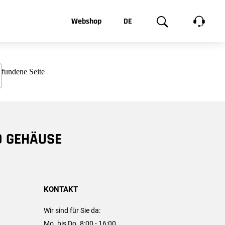
t, was Sie
Webshop
DE
te
Produktgalerie
EN
e
FR
chsen
D GEHÄUSE
KONTAKT
Wir sind für Sie da:
Mo. bis Do. 8:00 - 16:00