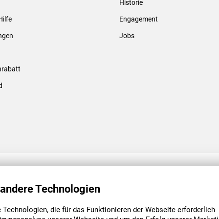
Historie
Gewindebolzen & -hülsen
Hilfe
Engagement
ungen
Jobs
rabatt
d
ENGAGEMENT
UNSERE NIEDE
 andere Technologien
Technologien, die für das Funktionieren der Webseite erforderlich