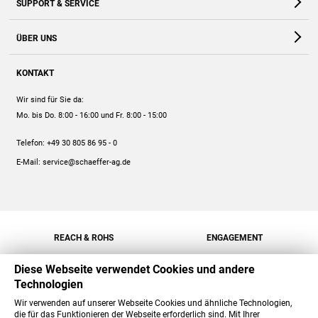
SUPPORT & SERVICE
Webshop
Kontakt
ÜBER UNS
FAQ
Unternehmen
Online-Hilfe
KONTAKT
Historie
Anleitungen
Wir sind für Sie da:
Engagement
Preise
Mo. bis Do. 8:00 - 16:00
und Fr. 8:00 - 15:00
Jobs
Mengenrabatt
Telefon:
+49 30 805 86 95 - 0
Versand
E-Mail:
service@schaeffer-ag.de
REACH & ROHS
ENGAGEMENT
Diese Webseite verwendet Cookies und andere
Technologien
Wir verwenden auf unserer Webseite Cookies und ähnliche Technologien,
die für das Funktionieren der Webseite erforderlich sind. Mit Ihrer