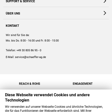
SUPPORT & SERVICE
Webshop
Kontakt
ÜBER UNS
FAQ
Unternehmen
Online-Hilfe
KONTAKT
Historie
Anleitungen
Wir sind für Sie da:
Engagement
Preise
Mo. bis Do. 8:00 - 16:00
und Fr. 8:00 - 15:00
Jobs
Mengenrabatt
Telefon:
+49 30 805 86 95 - 0
Versand
E-Mail:
service@schaeffer-ag.de
REACH & ROHS
ENGAGEMENT
Diese Webseite verwendet Cookies und andere
Technologien
Wir verwenden auf unserer Webseite Cookies und ähnliche Technologien,
die für das Funktionieren der Webseite erforderlich sind. Mit Ihrer