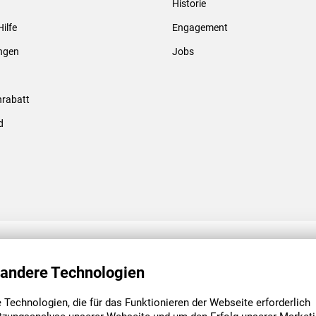
Historie
Gewindebolzen & -hülsen
Hilfe
Engagement
ungen
Jobs
rabatt
d
ENGAGEMENT
UNSERE NIEDE
 andere Technologien
Technologien, die für das Funktionieren der Webseite erforderlich