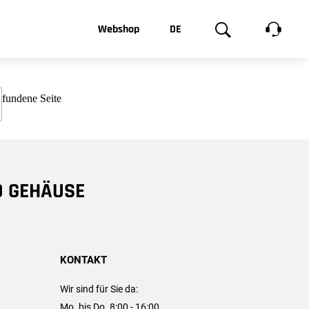
t, was Sie
Webshop
DE
te
Produktgalerie
EN
e
FR
chsen
D GEHÄUSE
KONTAKT
Wir sind für Sie da:
Mo. bis Do. 8:00 - 16:00