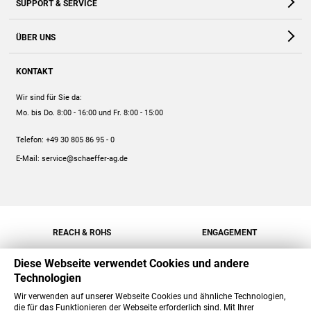
SUPPORT & SERVICE
Webshop
Kontakt
ÜBER UNS
FAQ
Unternehmen
Online-Hilfe
KONTAKT
Historie
Anleitungen
Wir sind für Sie da:
Engagement
Preise
Mo. bis Do. 8:00 - 16:00
und Fr. 8:00 - 15:00
Jobs
Mengenrabatt
Telefon:
+49 30 805 86 95 - 0
Versand
E-Mail:
service@schaeffer-ag.de
REACH & ROHS
ENGAGEMENT
Diese Webseite verwendet Cookies und andere
Technologien
Wir verwenden auf unserer Webseite Cookies und ähnliche Technologien,
die für das Funktionieren der Webseite erforderlich sind. Mit Ihrer