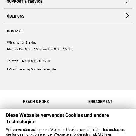
SUPPORT & SERVICE
Webshop
Kontakt
ÜBER UNS
FAQ
Unternehmen
Online-Hilfe
KONTAKT
Historie
Anleitungen
Wir sind für Sie da:
Engagement
Preise
Mo. bis Do. 8:00 - 16:00
und Fr. 8:00 - 15:00
Jobs
Mengenrabatt
Telefon:
+49 30 805 86 95 - 0
Versand
E-Mail:
service@schaeffer-ag.de
REACH & ROHS
ENGAGEMENT
Diese Webseite verwendet Cookies und andere
Technologien
Wir verwenden auf unserer Webseite Cookies und ähnliche Technologien,
die für das Funktionieren der Webseite erforderlich sind. Mit Ihrer