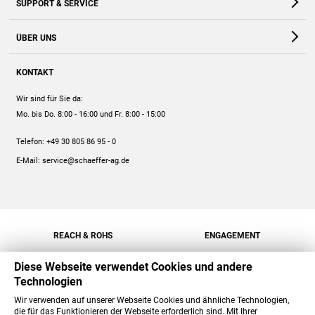
SUPPORT & SERVICE
Webshop
Kontakt
ÜBER UNS
FAQ
Unternehmen
Online-Hilfe
KONTAKT
Historie
Anleitungen
Wir sind für Sie da:
Engagement
Preise
Mo. bis Do. 8:00 - 16:00
und Fr. 8:00 - 15:00
Jobs
Mengenrabatt
Telefon:
+49 30 805 86 95 - 0
Versand
E-Mail:
service@schaeffer-ag.de
REACH & ROHS
ENGAGEMENT
Diese Webseite verwendet Cookies und andere
Technologien
Wir verwenden auf unserer Webseite Cookies und ähnliche Technologien,
die für das Funktionieren der Webseite erforderlich sind. Mit Ihrer