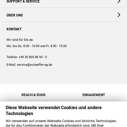
SUPPORT & SERVICE
Webshop
Kontakt
ÜBER UNS
FAQ
Unternehmen
Online-Hilfe
KONTAKT
Historie
Anleitungen
Wir sind für Sie da:
Engagement
Preise
Mo. bis Do. 8:00 - 16:00
und Fr. 8:00 - 15:00
Jobs
Mengenrabatt
Telefon:
+49 30 805 86 95 - 0
Versand
E-Mail:
service@schaeffer-ag.de
REACH & ROHS
ENGAGEMENT
Diese Webseite verwendet Cookies und andere
Technologien
Wir verwenden auf unserer Webseite Cookies und ähnliche Technologien,
die für das Funktionieren der Webseite erforderlich sind. Mit Ihrer