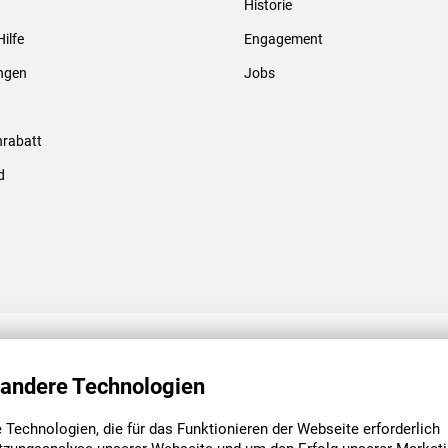
Historie
Gewindebolzen & -hülsen
Hilfe
Engagement
ungen
Jobs
rabatt
d
ENGAGEMENT
UNSERE NIEDE
 andere Technologien
Technologien, die für das Funktionieren der Webseite erforderlich