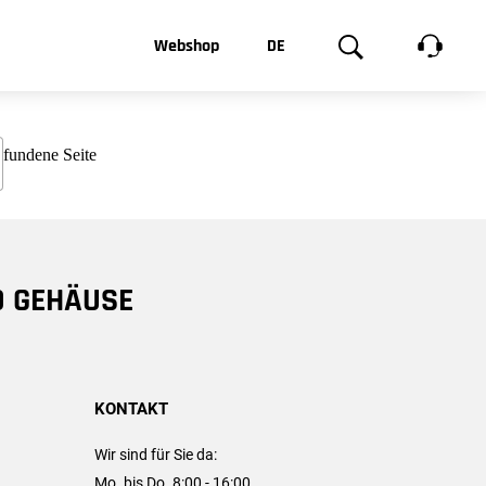
t, was Sie
Webshop
DE
te
Produktgalerie
EN
e
FR
chsen
D GEHÄUSE
KONTAKT
Wir sind für Sie da:
Mo. bis Do. 8:00 - 16:00