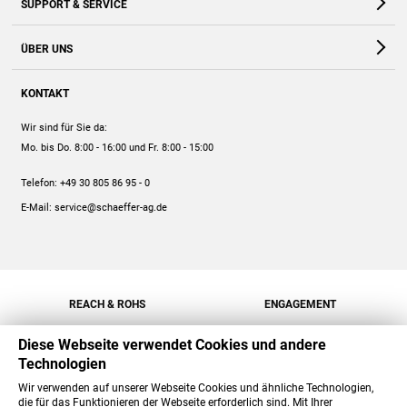
SUPPORT & SERVICE
Webshop
Kontakt
ÜBER UNS
FAQ
Unternehmen
Online-Hilfe
KONTAKT
Historie
Anleitungen
Wir sind für Sie da:
Engagement
Preise
Mo. bis Do. 8:00 - 16:00
und Fr. 8:00 - 15:00
Jobs
Mengenrabatt
Telefon:
+49 30 805 86 95 - 0
Versand
E-Mail:
service@schaeffer-ag.de
REACH & ROHS
ENGAGEMENT
Diese Webseite verwendet Cookies und andere
Technologien
Wir verwenden auf unserer Webseite Cookies und ähnliche Technologien,
die für das Funktionieren der Webseite erforderlich sind. Mit Ihrer