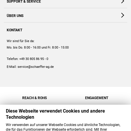
SUPPORT & SERVICE
Webshop
Kontakt
ÜBER UNS
FAQ
Unternehmen
Online-Hilfe
KONTAKT
Historie
Anleitungen
Wir sind für Sie da:
Engagement
Preise
Mo. bis Do. 8:00 - 16:00
und Fr. 8:00 - 15:00
Jobs
Mengenrabatt
Telefon:
+49 30 805 86 95 - 0
Versand
E-Mail:
service@schaeffer-ag.de
REACH & ROHS
ENGAGEMENT
Diese Webseite verwendet Cookies und andere
Technologien
Wir verwenden auf unserer Webseite Cookies und ähnliche Technologien,
die für das Funktionieren der Webseite erforderlich sind. Mit Ihrer