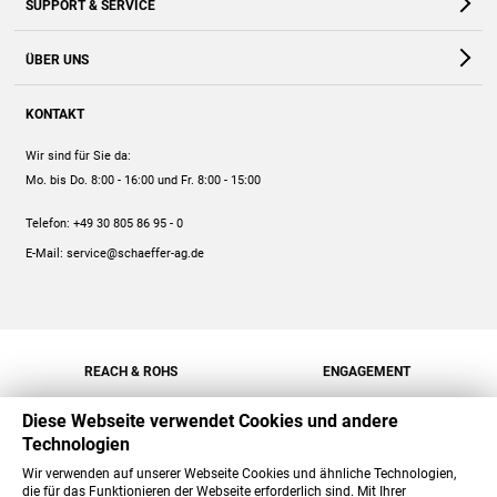
SUPPORT & SERVICE
Webshop
Kontakt
ÜBER UNS
FAQ
Unternehmen
Online-Hilfe
KONTAKT
Historie
Anleitungen
Wir sind für Sie da:
Engagement
Preise
Mo. bis Do. 8:00 - 16:00
und Fr. 8:00 - 15:00
Jobs
Mengenrabatt
Telefon:
+49 30 805 86 95 - 0
Versand
E-Mail:
service@schaeffer-ag.de
REACH & ROHS
ENGAGEMENT
Diese Webseite verwendet Cookies und andere
Technologien
Wir verwenden auf unserer Webseite Cookies und ähnliche Technologien,
die für das Funktionieren der Webseite erforderlich sind. Mit Ihrer