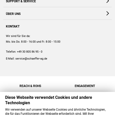
SUPPORT & SERVICE
Webshop
Kontakt
ÜBER UNS
FAQ
Unternehmen
Online-Hilfe
KONTAKT
Historie
Anleitungen
Wir sind für Sie da:
Engagement
Preise
Mo. bis Do. 8:00 - 16:00
und Fr. 8:00 - 15:00
Jobs
Mengenrabatt
Telefon:
+49 30 805 86 95 - 0
Versand
E-Mail:
service@schaeffer-ag.de
REACH & ROHS
ENGAGEMENT
Diese Webseite verwendet Cookies und andere
Technologien
Wir verwenden auf unserer Webseite Cookies und ähnliche Technologien,
die für das Funktionieren der Webseite erforderlich sind. Mit Ihrer